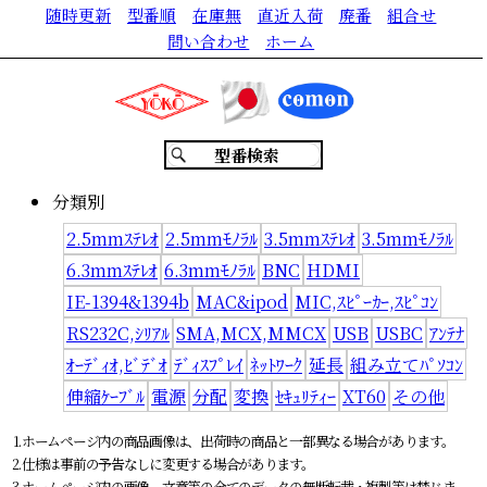
随時更新
型番順
在庫無
直近入荷
廃番
組合せ
問い合わせ
ホーム
分類別
2.5mmｽﾃﾚｵ
2.5mmﾓﾉﾗﾙ
3.5mmｽﾃﾚｵ
3.5mmﾓﾉﾗﾙ
6.3mmｽﾃﾚｵ
6.3mmﾓﾉﾗﾙ
BNC
HDMI
IE-1394&1394b
MAC&ipod
MIC,ｽﾋﾟｰｶｰ,ｽﾋﾟｺﾝ
RS232C,ｼﾘｱﾙ
SMA,MCX,MMCX
USB
USBC
ｱﾝﾃﾅ
ｵｰﾃﾞｨｵ,ﾋﾞﾃﾞｵ
ﾃﾞｨｽﾌﾟﾚｲ
ﾈｯﾄﾜｰｸ
延長
組み立てﾊﾟｿｺﾝ
伸縮ｹｰﾌﾞﾙ
電源
分配
変換
ｾｷｭﾘﾃｨｰ
XT60
その他
ホームページ内の商品画像は、出荷時の商品と一部異なる場合があります
。
仕様は事前の予告なしに変更する場合があります。
ホームページ内の画像、文章等の全てのデータの無断転載・複製等は禁じま