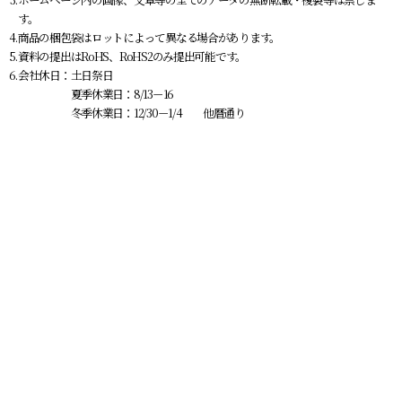
す。
商品の梱包袋はロットによって異なる場合があります。
資料の提出はRoHS、RoHS2のみ提出可能です。
会社休日：土日祭日
夏季休業日：8/13－16
冬季休業日：12/30－1/4 他暦通り